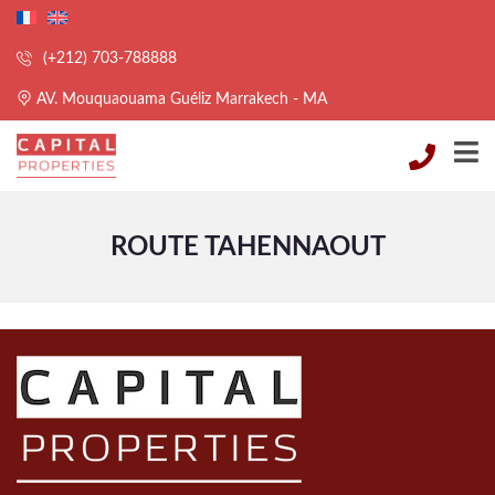
(+212) 703-788888
AV. Mouquaouama Guéliz Marrakech - MA
ROUTE TAHENNAOUT