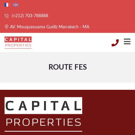
(+212) 703-788888
AV. Mouquaouama Guéliz Marrakech - MA
ROUTE FES