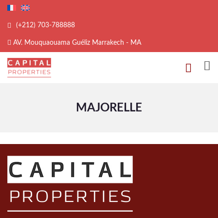
(+212) 703-788888
AV. Mouquaouama Guéliz Marrakech - MA
MAJORELLE