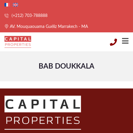
(+212) 703-788888
AV. Mouquaouama Guéliz Marrakech - MA
BAB DOUKKALA