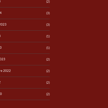
E
4
(2)
N
24
(3)
O
T
R
 2023
(3)
E
É
Q
3
(1)
U
I
P
23
(1)
E
2023
(2)
R
E
J
re 2022
O
(2)
I
N
D
2
(2)
R
E
N
20
(2)
O
T
R