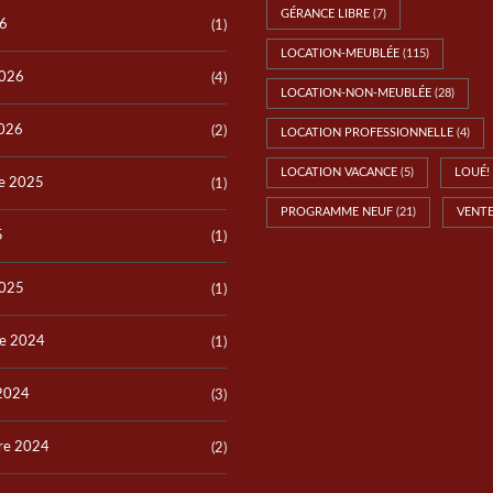
A
E
GÉRANCE LIBRE
(7)
S
M
26
(1)
O
LOCATION-MEUBLÉE
(115)
I
G
2026
(4)
O
N
LOCATION-NON-MEUBLÉE
(28)
T
A
S
G
2026
(2)
LOCATION PROFESSIONNELLE
(4)
D
E
E
S
LOCATION VACANCE
(5)
LOUÉ!
V
e 2025
(1)
E
PROGRAMME NEUF
(21)
VENT
S
5
(1)
A
T
S
I
M
2025
(1)
A
T
I
e 2024
(1)
O
N
G
 2024
(3)
R
A
T
re 2024
U
(2)
I
T