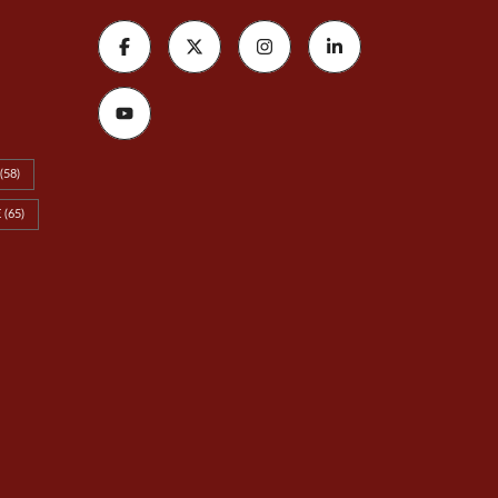
(58)
E
(65)