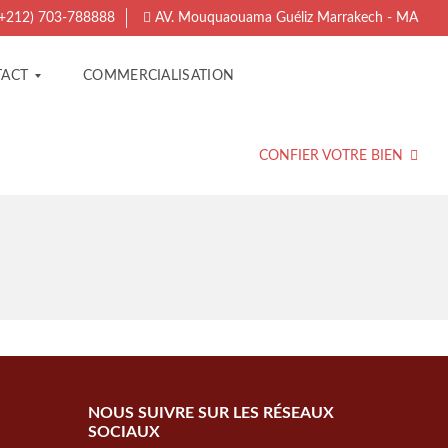
+212) 703-788888
AV. Mouquaouama Guéliz Marrakech - MA
ACT
COMMERCIALISATION
CONFIER VOTRE BIEN
NOUS SUIVRE SUR LES RÉSEAUX
SOCIAUX