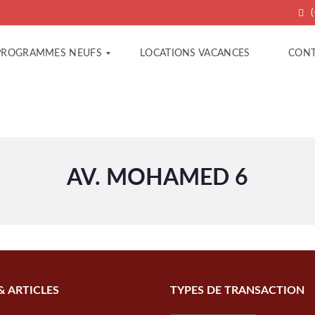
(
PROGRAMMES NEUFS
LOCATIONS VACANCES
CONT
A
C
P
O
P
N
A
T
R
A
AV. MOHAMED 6
T
C
E
T
M
E
E
R
N
A
T
G
S
E
N
C
V
E
& ARTICLES
TYPES DE TRANSACTION
T