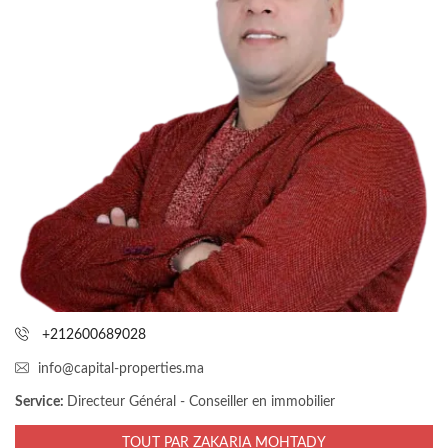
i
s
s
e
r
c
e
c
h
a
m
p
v
i
+212600689028
d
info@capital-properties.ma
e
Service:
Directeur Général - Conseiller en immobilier
.
TOUT PAR ZAKARIA MOHTADY