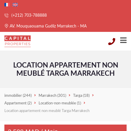
(+212) 703-788888
AV. Mouquaouama Guéliz Marrakech - MA
LOCATION APPARTEMENT NON
MEUBLÉ TARGA MARRAKECH
immobilier
(244)
Marrakech
(301)
Targa
(18)
Appartement
(2)
Location-non-meublée
(1)
Location appartement non meublé Targa Marrakech