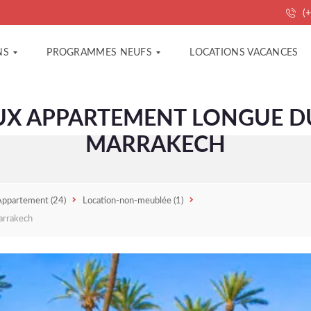
(+
NS
PROGRAMMES NEUFS
LOCATIONS VACANCES
UX APPARTEMENT LONGUE DU
A
P
MARRAKECH
P
A
R
T
E
M
Appartement
(24)
Location-non-meublée
(1)
E
arrakech
N
T
S
V
I
L
L