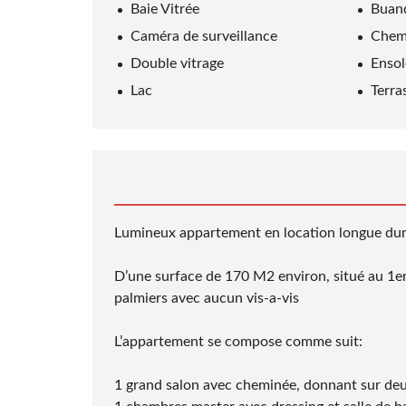
Baie Vitrée
Buan
E
R
S
S
I
Caméra de surveillance
Chem
A
D
Double vitrage
Ensol
S
Lac
Terra
Lumineux appartement en location longue dure
D’une surface de 170 M2 environ, situé au 1er 
palmiers avec aucun vis-a-vis
L’appartement se compose comme suit:
1 grand salon avec cheminée, donnant sur deu