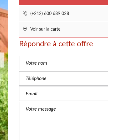
E
M
O
(+212) 600 689 028
I
G
N
Voir sur la carte
A
G
E
Répondre à cette offre
S
E
S
T
I
M
A
T
I
O
N
G
R
A
T
U
I
T