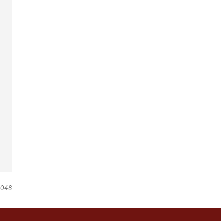
I
E
S
(
U
E
)
048