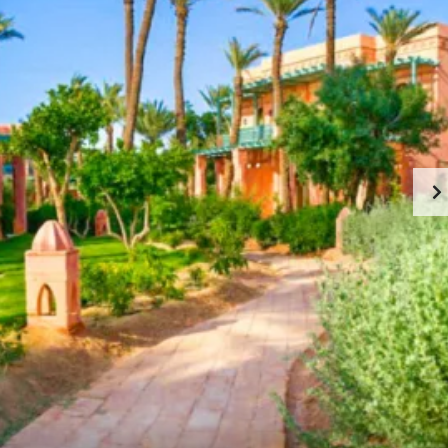
A
S
L
O
T
S
D
E
V
I
L
L
A
S