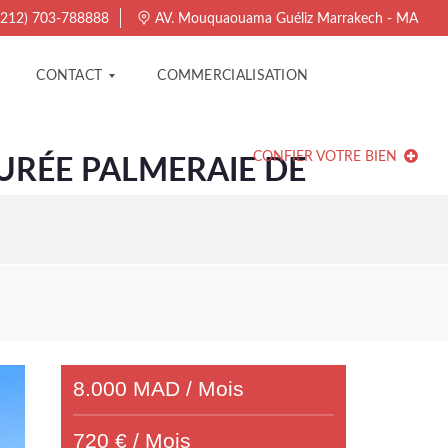
212) 703-788888
AV. Mouquaouama Guéliz Marrakech - MA
CONTACT
COMMERCIALISATION
CONFIER VOTRE BIEN
RÉE PALMERAIE DE
C
O
N
T
A
C
T
E
R
A
G
E
N
C
8.000 MAD / Mois
E
720 € / Mois
T