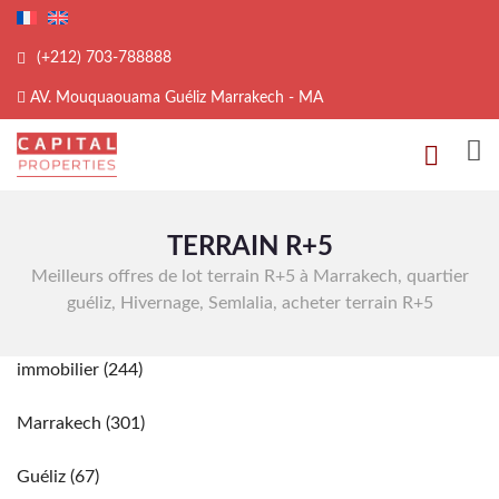
(+212) 703-788888
AV. Mouquaouama Guéliz Marrakech - MA
TERRAIN R+5
Meilleurs offres de lot terrain R+5 à Marrakech, quartier
guéliz, Hivernage, Semlalia, acheter terrain R+5
immobilier
(244)
Marrakech
(301)
Guéliz
(67)