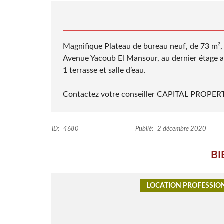
E
R
S
S
I
A
D
S
Magnifique Plateau de bureau neuf, de 73 m², s
Avenue Yacoub El Mansour, au dernier étage a
1 terrasse et salle d’eau.
Contactez votre conseiller CAPITAL PROPERTI
ID:
4680
Publié:
2 décembre 2020
BI
LOCATION PROFESSIO