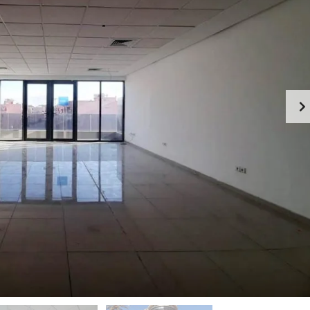
A
S
L
O
T
S
D
E
V
I
L
L
A
S