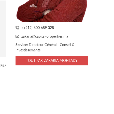
E
r
É
Q
c
U
e
I
P
c
E
h
(+212) 600 689 028
a
B
zakaria@capital-properties.ma
L
m
O
Service:
Directeur Général - Conseil &
p
G
Investissements
v
i
P
TOUT PAR ZAKARIA MOHTADY
O
d
987
L
e
I
T
.
I
Q
U
E
D
E
C
O
O
K