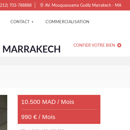
212) 703-788888
AV. Mouquaouama Guéliz Marrakech - MA
CONTACT
COMMERCIALISATION
CONFIER VOTRE BIEN
IZ MARRAKECH
C
O
N
T
A
C
T
E
R
A
G
10.500 MAD / Mois
E
N
C
E
990 € / Mois
T