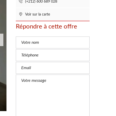
(+212) 600 689 028
E
M
O
I
Voir sur la carte
G
N
Répondre à cette offre
A
G
E
S
E
S
T
I
M
A
T
I
O
N
G
R
A
T
U
I
T