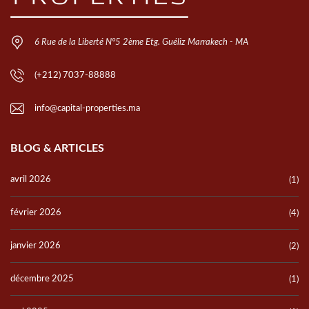
l
a
i
6 Rue de la Liberté N°5 2ème Etg. Guéliz Marrakech - MA
s
s
(+212) 7037-88888
e
r
info@capital-properties.ma
c
e
BLOG & ARTICLES
c
h
avril 2026
(1)
a
m
février 2026
(4)
p
v
janvier 2026
(2)
i
d
décembre 2025
(1)
e
.