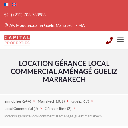
(+212) 703-788888
AV. Mouquaouama Guéliz Marrakech - MA
LOCATION GÉRANCE LOCAL
COMMERCIAL AMÉNAGÉ GUELIZ
MARRAKECH
immobilier
(244)
Marrakech
(301)
Guéliz
(67)
Local Commercial
(2)
Gérance libre
(2)
location gérance local commercial aménagé gueliz marrakech