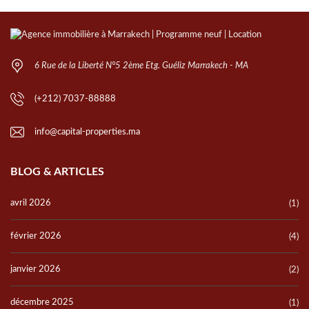
u
i
l
l
e
6 Rue de la Liberté N°5 2ème Etg. Guéliz Marrakech - MA
z
l
(+212) 7037-88888
a
i
info@capital-properties.ma
s
s
BLOG & ARTICLES
e
r
avril 2026
(1)
c
e
février 2026
(4)
c
h
janvier 2026
(2)
a
m
décembre 2025
(1)