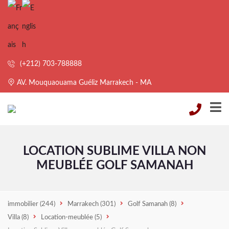
(+212) 703-788888
AV. Mouquaouama Guéliz Marrakech - MA
LOCATION SUBLIME VILLA NON
MEUBLÉE GOLF SAMANAH
immobilier
(244)
Marrakech
(301)
Golf Samanah
(8)
Villa
(8)
Location-meublée
(5)