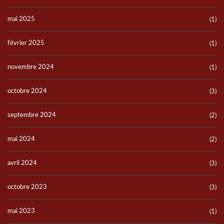
p
v
mai 2025
(1)
i
d
février 2025
(1)
e
.
novembre 2024
(1)
octobre 2024
(3)
septembre 2024
(2)
mai 2024
(2)
avril 2024
(3)
octobre 2023
(3)
mai 2023
(1)