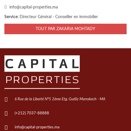
d
info@capital-properties.ma
e
Service:
Directeur Général - Conseiller en immobilier
.
TOUT PAR ZAKARIA MOHTADY
6 Rue de la Liberté N°5 2ème Etg. Guéliz Marrakech - MA
(+212) 7037-88888
info@capital-properties.ma