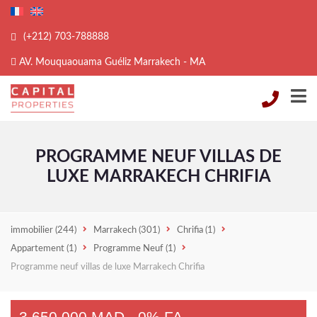
(+212) 703-788888
AV. Mouquaouama Guéliz Marrakech - MA
PROGRAMME NEUF VILLAS DE
LUXE MARRAKECH CHRIFIA
immobilier
(244)
Marrakech
(301)
Chrifia
(1)
Appartement
(1)
Programme Neuf
(1)
Programme neuf villas de luxe Marrakech Chrifia
3.650.000 MAD - 0% FA